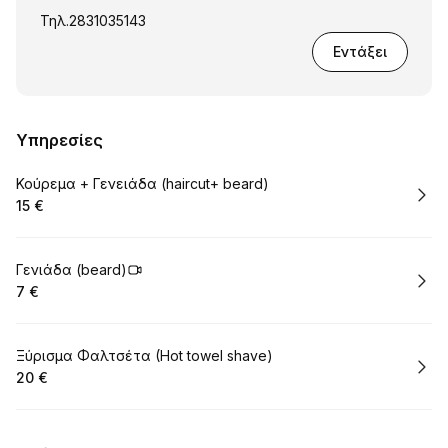
Τηλ.2831035143
Εντάξει
Υπηρεσίες
Κράτηση
Κούρεμα + Γενειάδα (haircut+ beard)
15 €
.
Τιμή
:
Κράτηση
Γενιάδα (beard)
7 €
.
Τιμή
:
Κράτηση
Ξύρισμα Φαλτσέτα (Hot towel shave)
20 €
.
Τιμή
: