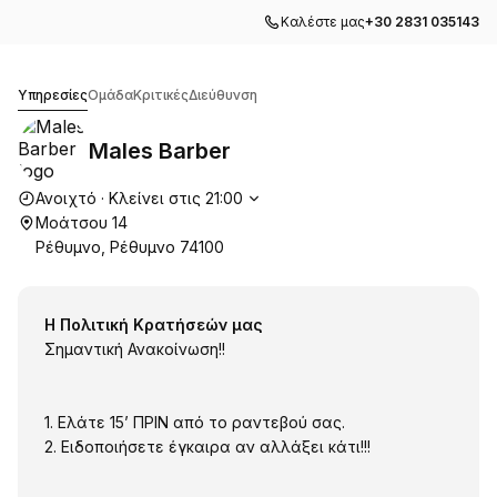
Καλέστε μας
+30 2831 035143
Males Barber
Υπηρεσίες
Ομάδα
Κριτικές
Διεύθυνση
Males Barber
Ώρες λειτουργίας
Ανοιχτό
·
Κλείνει στις
21:00
Μοάτσου 14
Ρέθυμνο, Ρέθυμνο 74100
Η Πολιτική Κρατήσεών μας
Σημαντική Ανακοίνωση!!
1. Ελάτε 15’ ΠΡΙΝ από το ραντεβού σας.
2. Ειδοποιήσετε έγκαιρα αν αλλάξει κάτι!!!